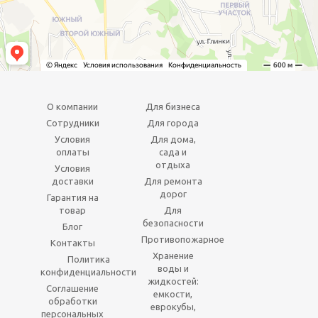
О компании
Для бизнеса
Сотрудники
Для города
Условия
Для дома,
оплаты
сада и
отдыха
Условия
доставки
Для ремонта
дорог
Гарантия на
товар
Для
безопасности
Блог
Противопожарное
Контакты
Хранение
Политика
воды и
конфиденциальности
жидкостей:
Соглашение
емкости,
обработки
еврокубы,
персональных