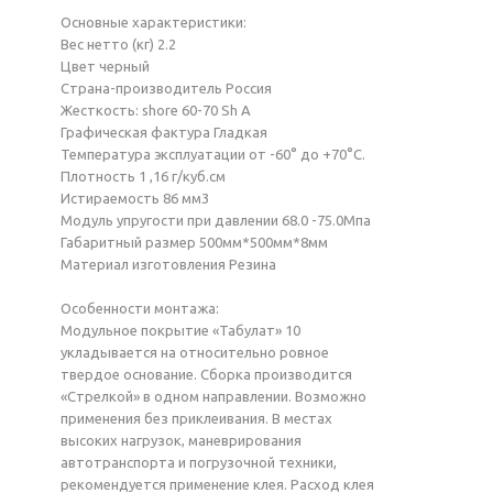
Основные характеристики:
Вес нетто (кг) 2.2
Цвет черный
Страна-производитель Россия
Жесткость: shore 60-70 Sh A
Графическая фактура Гладкая
Температура эксплуатации от -60° до +70°С.
Плотность 1 ,16 г/куб.см
Истираемость 86 мм3
Модуль упругости при давлении 68.0 -75.0Мпа
Габаритный размер 500мм*500мм*8мм
Материал изготовления Резина
Особенности монтажа:
Модульное покрытие «Табулат» 10
укладывается на относительно ровное
твердое основание. Сборка производится
«Стрелкой» в одном направлении. Возможно
применения без приклеивания. В местах
высоких нагрузок, маневрирования
автотранспорта и погрузочной техники,
рекомендуется применение клея. Расход клея