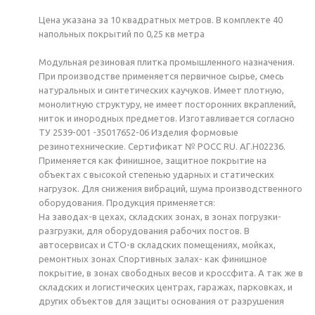
Цена указана за 10 квадратных метров. В комплекте 40
напольных покрытий по 0,25 кв метра
Модульная резиновая плитка промышленного назначения.
При производстве применяется первичное сырье, смесь
натуральных и синтетических каучуков. Имеет плотную,
монолитную структуру, не имеет посторонних вкраплений,
ниток и инородных предметов. Изготавливается согласно
ТУ 2539-001 -35017652-06 Изделия формовые
резинотехнические. Сертификат № РОСС RU. АГ.Н02236.
Применяется как финишное, защитное покрытие на
объектах с высокой степенью ударных и статических
нагрузок. Для снижения вибраций, шума производственного
оборудования. Продукция применяется:
На заводах-в цехах, складских зонах, в зонах погрузки-
разгрузки, для оборудования рабочих постов. В
автосервисах и СТО-в складских помещениях, мойках,
ремонтных зонах Спортивных залах- как финишное
покрытие, в зонах свободных весов и кроссфита. А так же в
складских и логистических центрах, гаражах, парковках, и
других объектов для защиты основания от разрушения